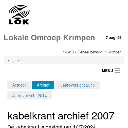
Lokale Omroep Krimpen
7 aug '26
14.4°C / Geheel bewolkt in Krimpen
-
-
MENU
Actueel
Archief
Jaaroverzicht 2015
Login
Jaaroverzicht 2014
Home
kabelkrant archief 2007
Programma's
De kabelkrant is gestopt per 16/7/2024