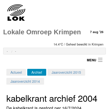
Lokale Omroep Krimpen
7 aug '26
14.4°C / Geheel bewolkt in Krimpen
-
-
MENU
Actueel
Archief
Jaaroverzicht 2015
Login
Jaaroverzicht 2014
Home
kabelkrant archief 2004
Programma's
De kabelkrant is gestopt per 16/7/2024