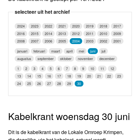
Nieuws
selecteer uit het archief
Foto's
2024
2023
2022
2021
2020
2019
2018
2017
2016
2015
2014
2013
2012
2011
2010
2009
Video
2008
2007
2006
2005
2004
2003
2002
2001
Webcam
januari
februari
maart
april
mei
juni
juli
augustus
september
oktober
november
december
Info
1
2
3
4
5
6
7
8
9
10
11
12
13
14
15
16
17
18
19
20
21
22
23
24
25
26
27
28
29
30
Kabelkrant woensdag 30 juni
Dit is de kabelkrant van de Lokale Omroep Krimpen,
die dagelijks, via het kabelnet, actueel wordt