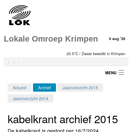
Lokale Omroep Krimpen
6 aug '26
20.5°C / Zwaar bewolkt in Krimpen
-
-
MENU
Actueel
Archief
Jaaroverzicht 2015
Login
Jaaroverzicht 2014
Home
kabelkrant archief 2015
Programma's
De kabelkrant is gestopt per 16/7/2024