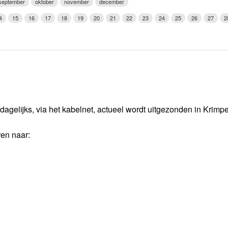
september
oktober
november
december
Weerman
4
15
16
17
18
19
20
21
22
23
24
25
26
27
2
Over Krimpen a/d IJssel
dagelijks, via het kabelnet, actueel wordt uitgezonden in Krimp
ren naar: