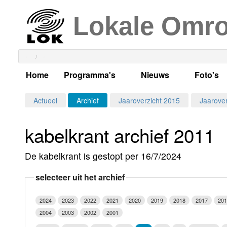
Lokale Omr
-
-
Home
Programma's
Nieuws
Foto's
Alle dagen
Actueel Lokaal Nieuw
Algeme
Actueel
Archief
Jaaroverzicht 2015
Jaarover
Weekschema
LOK nieuws
Evenem
kabelkrant archief 2011
Per dag
Kabelkrant
Progra
Maandag
De kabelkrant is gestopt per 16/7/2024
Alle programma's
Columns
Smoele
Dinsdag
selecteer uit het archief
Uitzending gemist?
RSS feed
Woensdag
2024
2023
2022
2021
2020
2019
2018
2017
201
Luister LOK Live
Donderdag
2004
2003
2002
2001