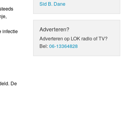
Sid B. Dane
steeds
nje,
Adverteren?
 infectie
Adverteren op LOK radio of TV?
Bel:
06-13364828
deld. De