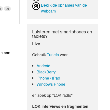
Bekijk de opnames van de
8
29
webcam
Luisteren met smartphones en
tablets?
Live
en aan
Gebruik
TuneIn
voor
Android
BlackBerry
iPhone / iPad
Windows Phone
en zoek op "LOK radio"
LOK interviews en fragmenten