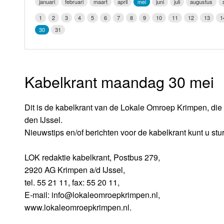
januari
februari
maart
april
mei
juni
juli
augustus
LOK schijf
Vrijdag
1
2
3
4
5
6
7
8
9
10
11
12
13
1
Oude LOK programma's
30
31
Zaterdag
Zondag
Kabelkrant maandag 30 mei
Dit is de kabelkrant van de Lokale Omroep Krimpen, die 
den IJssel.
Nieuwstips en/of berichten voor de kabelkrant kunt u stu
LOK redaktie kabelkrant, Postbus 279,
2920 AG Krimpen a/d IJssel,
tel. 55 21 11, fax: 55 20 11,
E-mail: info@lokaleomroepkrimpen.nl,
www.lokaleomroepkrimpen.nl.