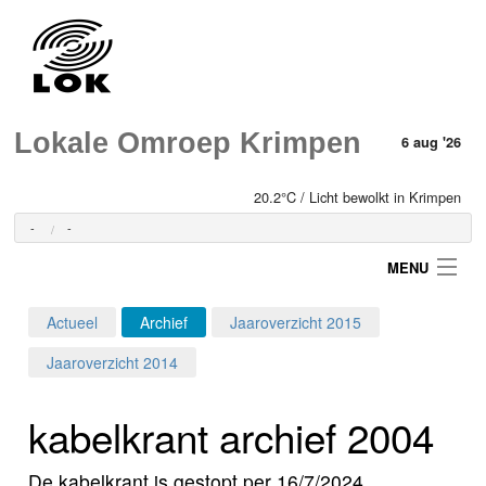
Lokale Omroep Krimpen
6 aug '26
20.2°C / Licht bewolkt in Krimpen
-
-
MENU
Actueel
Archief
Jaaroverzicht 2015
Login
Jaaroverzicht 2014
Home
kabelkrant archief 2004
Programma's
De kabelkrant is gestopt per 16/7/2024