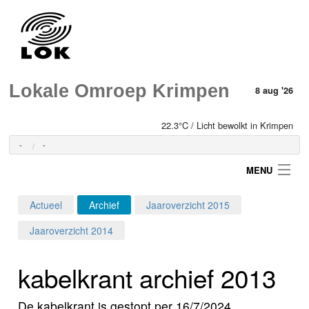
Lokale Omroep Krimpen
8 aug '26
22.3°C / Licht bewolkt in Krimpen
-
-
MENU
Actueel
Archief
Jaaroverzicht 2015
Login
Jaaroverzicht 2014
Home
kabelkrant archief 2013
Programma's
De kabelkrant is gestopt per 16/7/2024