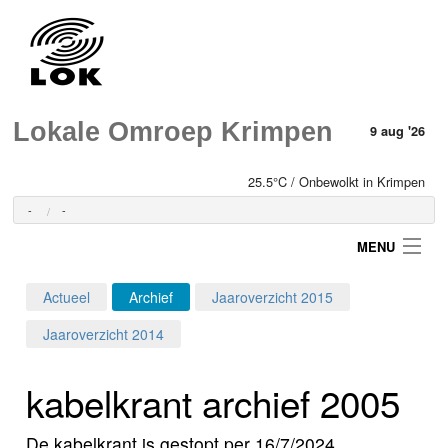
Lokale Omroep Krimpen
9 aug '26
25.5°C / Onbewolkt in Krimpen
-
-
MENU
Actueel
Archief
Jaaroverzicht 2015
Login
Jaaroverzicht 2014
Home
kabelkrant archief 2005
Programma's
De kabelkrant is gestopt per 16/7/2024