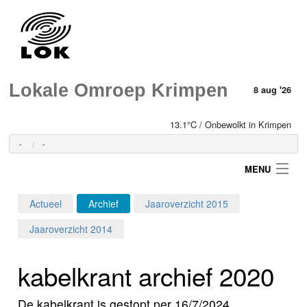
Lokale Omroep Krimpen
8 aug '26
13.1°C / Onbewolkt in Krimpen
-
-
MENU
Actueel
Archief
Jaaroverzicht 2015
Login
Jaaroverzicht 2014
Home
kabelkrant archief 2020
Programma's
De kabelkrant is gestopt per 16/7/2024