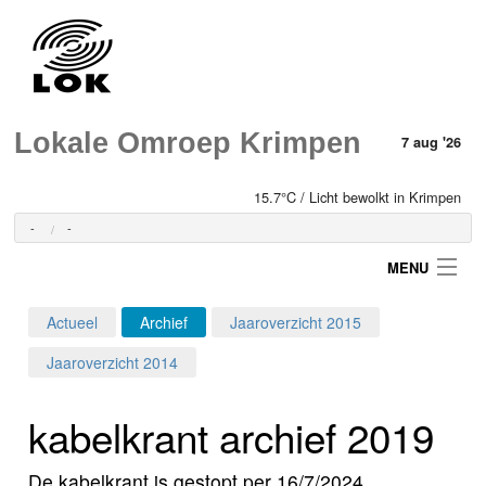
Lokale Omroep Krimpen
7 aug '26
15.7°C / Licht bewolkt in Krimpen
-
-
MENU
Actueel
Archief
Jaaroverzicht 2015
Login
Jaaroverzicht 2014
Home
kabelkrant archief 2019
Programma's
De kabelkrant is gestopt per 16/7/2024