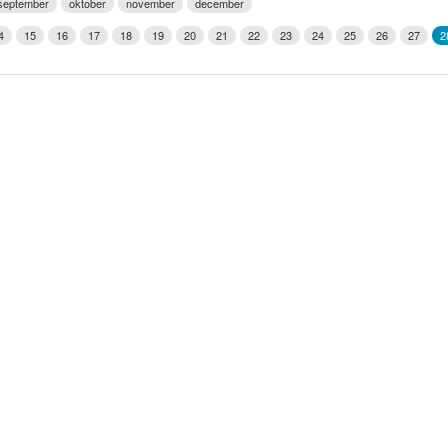
september
oktober
november
december
Weerman
4
15
16
17
18
19
20
21
22
23
24
25
26
27
2
Over Krimpen a/d IJssel