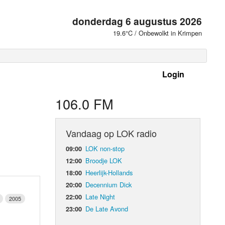
donderdag 6 augustus 2026
19.6°C / Onbewolkt in Krimpen
Login
 frequenties
106.0 FM
Vandaag op LOK radio
LOK non-stop
09:00
Broodje LOK
12:00
Heerlijk-Hollands
18:00
Decennium Dick
20:00
Late Night
22:00
2005
De Late Avond
23:00
d Orgaan