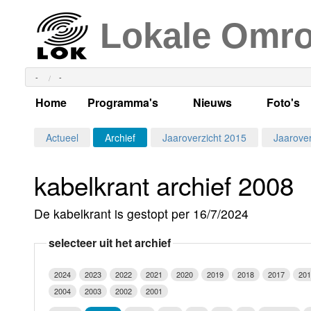
Lokale Omr
-
-
Home
Programma's
Nieuws
Foto's
Alle dagen
Actueel Lokaal Nieuw
Algeme
Actueel
Archief
Jaaroverzicht 2015
Jaarover
Weekschema
LOK nieuws
Evenem
kabelkrant archief 2008
Per dag
Kabelkrant
Progra
Maandag
De kabelkrant is gestopt per 16/7/2024
Alle programma's
Columns
Smoele
Dinsdag
selecteer uit het archief
Uitzending gemist?
RSS feed
Woensdag
2024
2023
2022
2021
2020
2019
2018
2017
201
Luister LOK Live
Donderdag
2004
2003
2002
2001