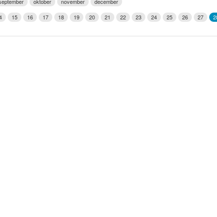
september
oktober
november
december
Weerman
4
15
16
17
18
19
20
21
22
23
24
25
26
27
2
Over Krimpen a/d IJssel