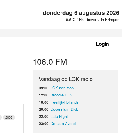
donderdag 6 augustus 2026
19.6°C / Half bewolkt in Krimpen
Login
 frequenties
106.0 FM
Vandaag op LOK radio
LOK non-stop
09:00
Broodje LOK
12:00
Heerlijk-Hollands
18:00
Decennium Dick
20:00
Late Night
22:00
2005
De Late Avond
23:00
d Orgaan