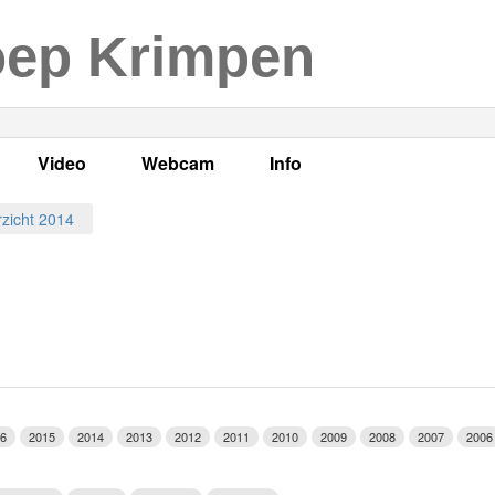
oep Krimpen
Video
Webcam
Info
s
en
LOK TV
Live webcam
Adres, telefoonnummer en
zicht 2014
enten
LOK TV live
Opnames webcam
Adverteren
mma's
Video Krimpen aan den IJssel
Persberichten
nboek
Bestuur
Vacatures
6
2015
2014
2013
2012
2011
2010
2009
2008
2007
2006
Programmabeleid Bepalen