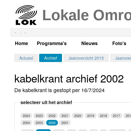
Lokale Omr
-
-
Home
Programma's
Nieuws
Foto's
Alle dagen
Actueel Lokaal Nieuw
Algeme
Actueel
Archief
Jaaroverzicht 2015
Jaarover
Weekschema
LOK nieuws
Evenem
kabelkrant archief 2002
Per dag
Kabelkrant
Progra
Maandag
De kabelkrant is gestopt per 16/7/2024
Alle programma's
Columns
Smoele
Dinsdag
selecteer uit het archief
Uitzending gemist?
RSS feed
Woensdag
2024
2023
2022
2021
2020
2019
2018
2017
201
Luister LOK Live
Donderdag
2004
2003
2002
2001