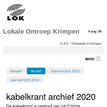
Lokale Omroep Krimpen
9 aug '26
13.3°C / Onbewolkt in Krimpen
-
-
MENU
Actueel
Archief
Jaaroverzicht 2015
Login
Jaaroverzicht 2014
Home
kabelkrant archief 2020
Programma's
De kabelkrant is gestopt per 16/7/2024