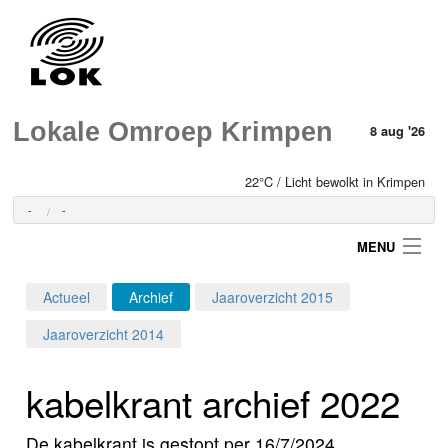
Lokale Omroep Krimpen
8 aug '26
22°C / Licht bewolkt in Krimpen
-
-
MENU
Actueel
Archief
Jaaroverzicht 2015
Login
Jaaroverzicht 2014
Home
kabelkrant archief 2022
Programma's
De kabelkrant is gestopt per 16/7/2024