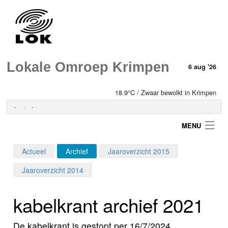
Lokale Omroep Krimpen
6 aug '26
18.9°C / Zwaar bewolkt in Krimpen
-
-
MENU
Actueel
Archief
Jaaroverzicht 2015
Login
Jaaroverzicht 2014
Home
kabelkrant archief 2021
Programma's
De kabelkrant is gestopt per 16/7/2024