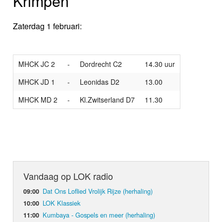
Krimpen
Zaterdag 1 februari:
MHCK JC 2
-
Dordrecht C2
14.30 uur
MHCK JD 1
-
Leonidas D2
13.00
MHCK MD 2
-
Kl.Zwitserland D7
11.30
Vandaag op LOK radio
Dat Ons Loflied Vrolijk Rijze (herhaling)
09:00
LOK Klassiek
10:00
Kumbaya - Gospels en meer (herhaling)
11:00