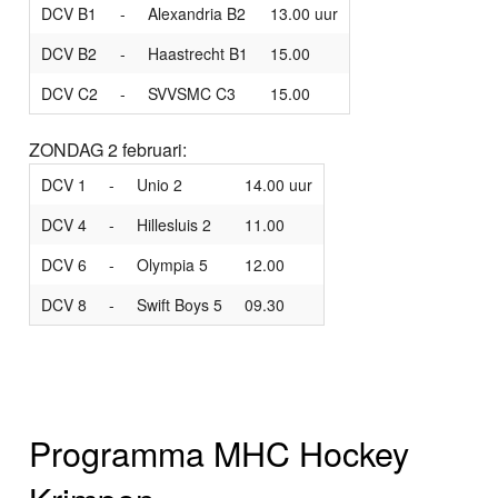
DCV B1
-
Alexandria B2
13.00 uur
DCV B2
-
Haastrecht B1
15.00
DCV C2
-
SVVSMC C3
15.00
ZONDAG 2 februari:
DCV 1
-
Unio 2
14.00 uur
DCV 4
-
Hillesluis 2
11.00
DCV 6
-
Olympia 5
12.00
DCV 8
-
Swift Boys 5
09.30
Programma MHC Hockey