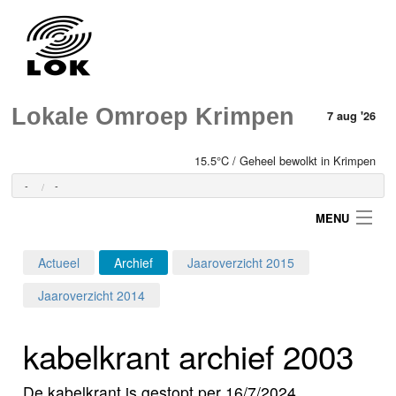
Lokale Omroep Krimpen
7 aug '26
15.5°C / Geheel bewolkt in Krimpen
-
-
MENU
Actueel
Archief
Jaaroverzicht 2015
Login
Jaaroverzicht 2014
Home
kabelkrant archief 2003
Programma's
De kabelkrant is gestopt per 16/7/2024