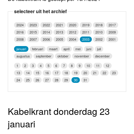
Nieuws
selecteer uit het archief
Foto's
2024
2023
2022
2021
2020
2019
2018
2017
2016
2015
2014
2013
2012
2011
2010
2009
Video
2008
2007
2006
2005
2004
2003
2002
2001
Webcam
januari
februari
maart
april
mei
juni
juli
augustus
september
oktober
november
december
Info
1
2
3
4
5
6
7
8
9
10
11
12
13
14
15
16
17
18
19
20
21
22
23
24
25
26
27
28
29
30
31
Kabelkrant donderdag 23
januari