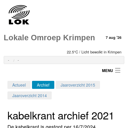
Lokale Omroep Krimpen
7 aug '26
22.5°C / Licht bewolkt in Krimpen
-
-
MENU
Actueel
Archief
Jaaroverzicht 2015
Login
Jaaroverzicht 2014
Home
kabelkrant archief 2021
Programma's
De kabelkrant is gestopt per 16/7/2024