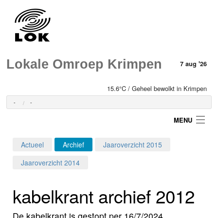
Lokale Omroep Krimpen
7 aug '26
15.6°C / Geheel bewolkt in Krimpen
-
-
MENU
Actueel
Archief
Jaaroverzicht 2015
Login
Jaaroverzicht 2014
Home
kabelkrant archief 2012
Programma's
De kabelkrant is gestopt per 16/7/2024