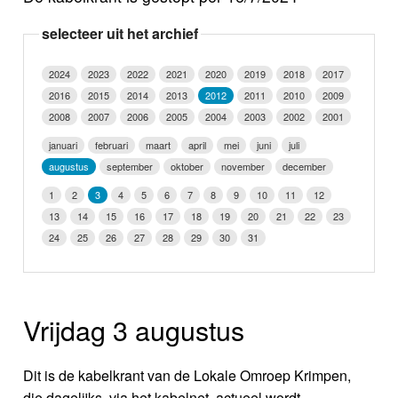
Nieuws
selecteer uit het archief
Foto's
2024
2023
2022
2021
2020
2019
2018
2017
2016
2015
2014
2013
2012
2011
2010
2009
Video
2008
2007
2006
2005
2004
2003
2002
2001
Webcam
januari
februari
maart
april
mei
juni
juli
augustus
september
oktober
november
december
Info
1
2
3
4
5
6
7
8
9
10
11
12
13
14
15
16
17
18
19
20
21
22
23
24
25
26
27
28
29
30
31
Vrijdag 3 augustus
Dit is de kabelkrant van de Lokale Omroep Krimpen,
die dagelijks, via het kabelnet, actueel wordt