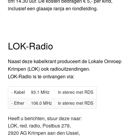
om 14.30 uur. De kosten bedragen € 5,- per kind,
inclusief een glaasje ranja en rondleiding.
LOK-Radio
Naast deze kabelkrant produceert de Lokale Omroep
Krimpen (LOK) ook radiouitzendingen.
LOK-Radio is te ontvangen via:
- Kabel
93.1 MHz
in stereo met RDS
- Ether
106.0 MHz
in stereo met RDS
Heeft u berichten, stuur deze naar:
LOK, red. radio, Postbus 279,
2920 AG Krimpen aan den IJssel,