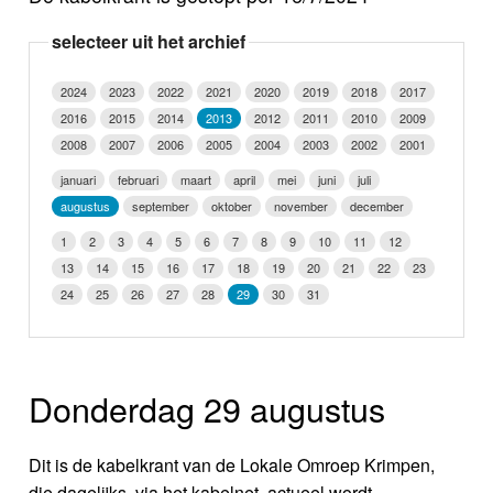
Nieuws
selecteer uit het archief
Foto's
2024
2023
2022
2021
2020
2019
2018
2017
2016
2015
2014
2013
2012
2011
2010
2009
Video
2008
2007
2006
2005
2004
2003
2002
2001
Webcam
januari
februari
maart
april
mei
juni
juli
augustus
september
oktober
november
december
Info
1
2
3
4
5
6
7
8
9
10
11
12
13
14
15
16
17
18
19
20
21
22
23
24
25
26
27
28
29
30
31
Donderdag 29 augustus
Dit is de kabelkrant van de Lokale Omroep Krimpen,
die dagelijks, via het kabelnet, actueel wordt