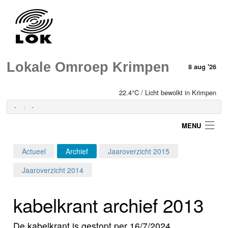
Lokale Omroep Krimpen
8 aug '26
22.4°C / Licht bewolkt in Krimpen
-
-
MENU
Actueel
Archief
Jaaroverzicht 2015
Login
Jaaroverzicht 2014
Home
kabelkrant archief 2013
Programma's
De kabelkrant is gestopt per 16/7/2024