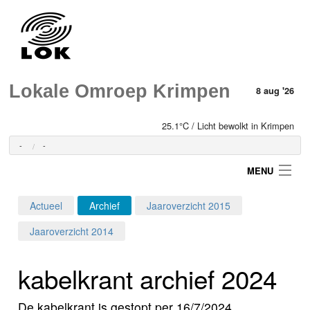
Lokale Omroep Krimpen
8 aug '26
25.1°C / Licht bewolkt in Krimpen
-
-
MENU
Actueel
Archief
Jaaroverzicht 2015
Login
Jaaroverzicht 2014
Home
kabelkrant archief 2024
Programma's
De kabelkrant is gestopt per 16/7/2024