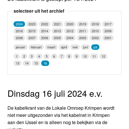
Nieuws
selecteer uit het archief
Foto's
2024
2023
2022
2021
2020
2019
2018
2017
2016
2015
2014
2013
2012
2011
2010
2009
Video
2008
2007
2006
2005
2004
2003
2002
2001
Webcam
januari
februari
maart
april
mei
juni
juli
1
2
3
4
5
6
7
8
9
10
11
12
Info
13
14
15
16
Dinsdag 16 juli 2024 e.v.
De kabelkrant van de Lokale Omroep Krimpen wordt
niet meer uitgezonden via het kabelnet in Krimpen
aan den IJssel en is alleen nog te bekijken via de