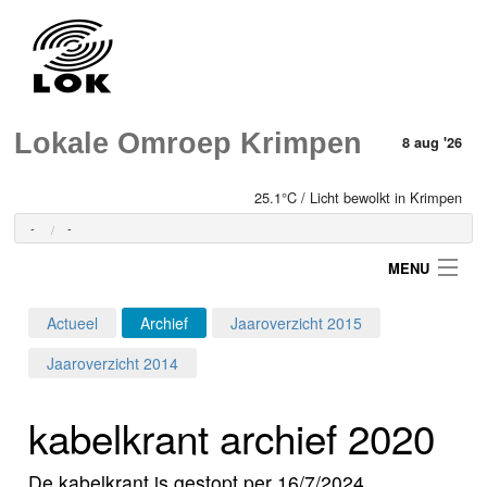
Lokale Omroep Krimpen
8 aug '26
25.1°C / Licht bewolkt in Krimpen
-
-
MENU
Actueel
Archief
Jaaroverzicht 2015
Login
Jaaroverzicht 2014
Home
kabelkrant archief 2020
Programma's
De kabelkrant is gestopt per 16/7/2024