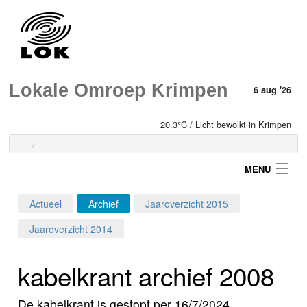
Lokale Omroep Krimpen
6 aug '26
20.3°C / Licht bewolkt in Krimpen
-
-
MENU
Actueel
Archief
Jaaroverzicht 2015
Login
Jaaroverzicht 2014
Home
kabelkrant archief 2008
Programma's
De kabelkrant is gestopt per 16/7/2024