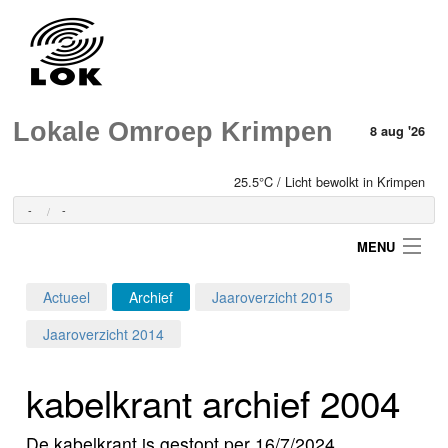
Lokale Omroep Krimpen
8 aug '26
25.5°C / Licht bewolkt in Krimpen
-
-
MENU
Actueel
Archief
Jaaroverzicht 2015
Login
Jaaroverzicht 2014
Home
kabelkrant archief 2004
Programma's
De kabelkrant is gestopt per 16/7/2024