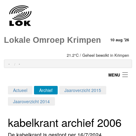
Lokale Omroep Krimpen
10 aug '26
21.2°C / Geheel bewolkt in Krimpen
-
-
MENU
Actueel
Archief
Jaaroverzicht 2015
Login
Jaaroverzicht 2014
Home
kabelkrant archief 2006
Programma's
De kabelkrant is gestopt per 16/7/2024