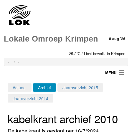
Lokale Omroep Krimpen
8 aug '26
25.2°C / Licht bewolkt in Krimpen
-
-
MENU
Actueel
Archief
Jaaroverzicht 2015
Login
Jaaroverzicht 2014
Home
kabelkrant archief 2010
Programma's
De kabelkrant is gestopt per 16/7/2024