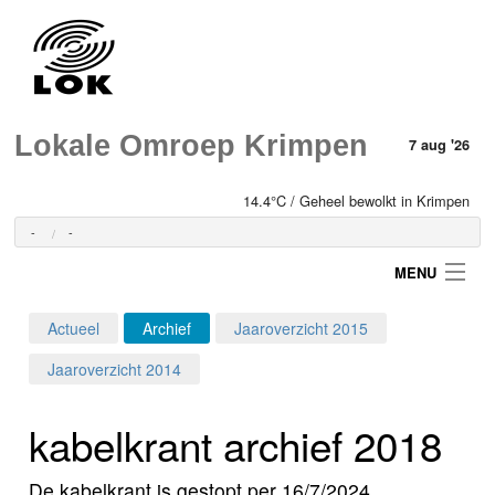
Lokale Omroep Krimpen
7 aug '26
14.4°C / Geheel bewolkt in Krimpen
-
-
MENU
Actueel
Archief
Jaaroverzicht 2015
Login
Jaaroverzicht 2014
Home
kabelkrant archief 2018
Programma's
De kabelkrant is gestopt per 16/7/2024