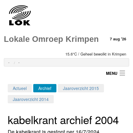
Lokale Omroep Krimpen
7 aug '26
15.6°C / Geheel bewolkt in Krimpen
-
-
MENU
Actueel
Archief
Jaaroverzicht 2015
Login
Jaaroverzicht 2014
Home
kabelkrant archief 2004
Programma's
De kabelkrant is gestopt per 16/7/2024