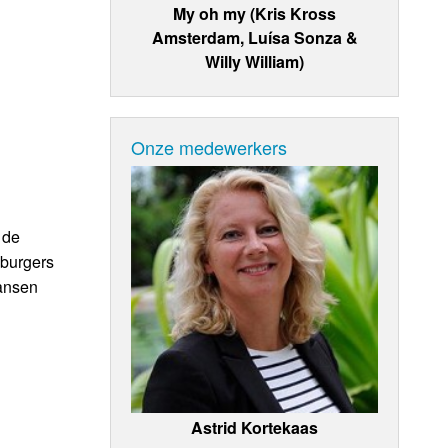
My oh my (Kris Kross
Amsterdam, Luísa Sonza &
Willy William)
Onze medewerkers
 de
eburgers
kansen
Astrid Kortekaas