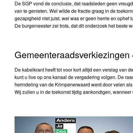
De SGP vond de conclusie, dat raadsleden geen vreugde i
van te genieten. Wel wilde de fractie graag in de toeko
gezapigheid niet juist, wel was er geen herrie en ophef 
De burgemeester zei trots, dat dit onderzoek het beste w
Gemeenteraadsverkiezingen 
De kabelkrant heeft tot voor kort altijd een verslag van
kunt u live op ons kanaal de vergadering volgen. De raad
herindeling van de Krimpenerwaard werd door velen als 
Wij zullen u in de toekomst tijdig aankondigen, wanneer