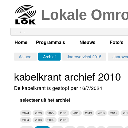
Lokale Omr
-
-
Home
Programma's
Nieuws
Foto's
Alle dagen
Actueel Lokaal Nieuw
Algeme
Actueel
Archief
Jaaroverzicht 2015
Jaarover
Weekschema
LOK nieuws
Evenem
kabelkrant archief 2010
Per dag
Kabelkrant
Progra
Maandag
De kabelkrant is gestopt per 16/7/2024
Alle programma's
Columns
Smoele
Dinsdag
selecteer uit het archief
Uitzending gemist?
RSS feed
Woensdag
2024
2023
2022
2021
2020
2019
2018
2017
201
Luister LOK Live
Donderdag
2004
2003
2002
2001