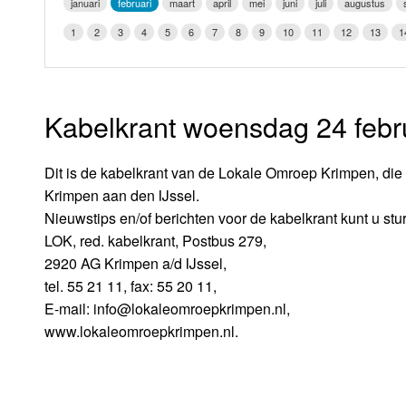
januari
februari
maart
april
mei
juni
juli
augustus
LOK schijf
Vrijdag
1
2
3
4
5
6
7
8
9
10
11
12
13
1
Oude LOK programma's
Zaterdag
Zondag
Kabelkrant woensdag 24 febr
Dit is de kabelkrant van de Lokale Omroep Krimpen, die d
Krimpen aan den IJssel.
Nieuwstips en/of berichten voor de kabelkrant kunt u stu
LOK, red. kabelkrant, Postbus 279,
2920 AG Krimpen a/d IJssel,
tel. 55 21 11, fax: 55 20 11,
E-mail: info@lokaleomroepkrimpen.nl,
www.lokaleomroepkrimpen.nl.