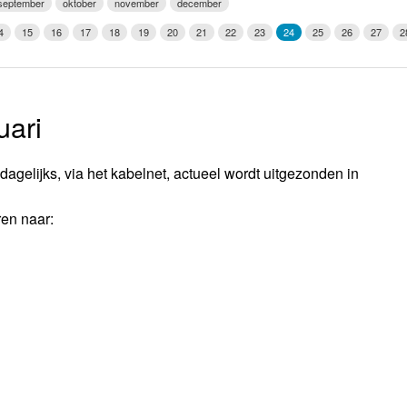
september
oktober
november
december
Weerman
4
15
16
17
18
19
20
21
22
23
24
25
26
27
2
Over Krimpen a/d IJssel
uari
agelijks, via het kabelnet, actueel wordt uitgezonden in
ren naar: