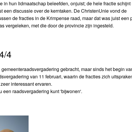
n hun lidmaatschap beleefden, onjuist; de hele fractie schijnt 
mst een discussie over de kerntaken. De ChristenUnie vond de
tussen de fracties in de Krimpense raad, maar dat was juist een 
as vergeleken, met die door de provincie zijn ingesteld.
4/4
 de gemeenteraadsvergadering gebracht, maar sinds het begin van
svergadering van 11 februari, waarin de fracties zich uitsprake
zeer interessant ervaren.
 u een raadsvergadering kunt 'bijwonen'.