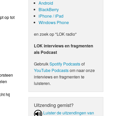
Android
BlackBerry
iPhone / iPad
t op tot
Windows Phone
en zoek op "LOK radio"
LOK interviews en fragmenten
als Podcast
Gebruik
Spotify Podcasts
of
YouTube Podcasts
om naar onze
oorsteen
interviews en fragmenten te
elen
luisteren.
ht hij
Uitzending gemist?
Luister de uit­zen­din­gen van