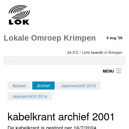
Lokale Omroep Krimpen
8 aug '26
24.5°C / Licht bewolkt in Krimpen
-
-
MENU
Actueel
Archief
Jaaroverzicht 2015
Login
Jaaroverzicht 2014
Home
kabelkrant archief 2001
Programma's
De kabelkrant is gestopt per 16/7/2024