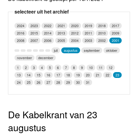
Nieuws
selecteer uit het archief
Foto's
2024
2023
2022
2021
2020
2019
2018
2017
2016
2015
2014
2013
2012
2011
2010
2009
Video
2008
2007
2006
2005
2004
2003
2002
2001
Webcam
juli
augustus
september
oktober
november
december
Info
1
2
3
4
5
6
7
8
9
10
11
12
13
14
15
16
17
18
19
20
21
22
23
24
25
26
27
28
29
30
31
De Kabelkrant van 23
augustus