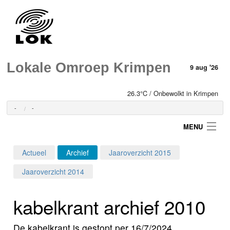
Lokale Omroep Krimpen
9 aug '26
26.3°C / Onbewolkt in Krimpen
-
-
MENU
Actueel
Archief
Jaaroverzicht 2015
Login
Jaaroverzicht 2014
Home
kabelkrant archief 2010
Programma's
De kabelkrant is gestopt per 16/7/2024