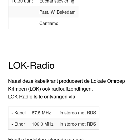
10.30 uur :
Eucharistieviering
Past. W. Bekedam
Cantiamo
LOK-Radio
Naast deze kabelkrant produceert de Lokale Omroep
Krimpen (LOK) ook radiouitzendingen.
LOK-Radio is te ontvangen via:
- Kabel
87.5 MHz
in stereo met RDS
- Ether
106.0 MHz
in stereo met RDS
Heeft u berichten, stuur deze naar: