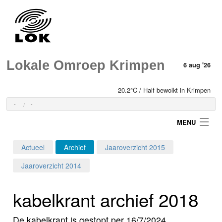
Lokale Omroep Krimpen
6 aug '26
20.2°C / Half bewolkt in Krimpen
-
-
MENU
Actueel
Archief
Jaaroverzicht 2015
Login
Jaaroverzicht 2014
Home
kabelkrant archief 2018
Programma's
De kabelkrant is gestopt per 16/7/2024