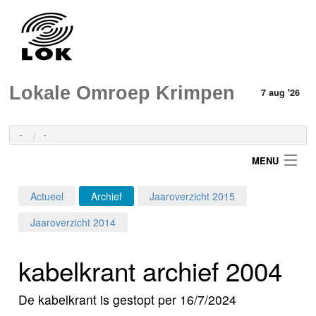
Lokale Omroep Krimpen
7 aug '26
-
-
MENU
Actueel
Archief
Jaaroverzicht 2015
Login
Jaaroverzicht 2014
Home
kabelkrant archief 2004
Programma's
De kabelkrant is gestopt per 16/7/2024
Nieuws