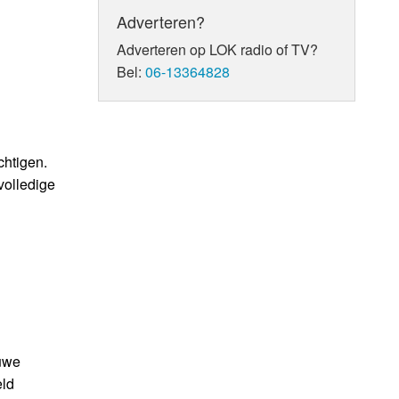
Adverteren?
Adverteren op LOK radio of TV?
Bel:
06-13364828
chtigen.
volledige
euwe
eld