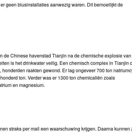
 geen blusinstallaties aanwezig waren. Dit bemoeilijkt de
van de Chinese havenstad Tianjin na de chemische explosie van
eiten is het drinkwater veilig. Een chemisch complex in Tianjin o
honderden raakten gewond. Er lag ongeveer 700 ton natriumc
s' honderd ton. Verder was er 1300 ton chemicaliën zoals
natrium en magnesium.
unnen straks per mail een waarschuwing krijgen. Daarna kunnen 