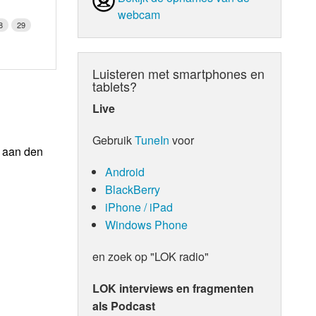
webcam
8
29
Luisteren met smartphones en
tablets?
Live
Gebruik
TuneIn
voor
n aan den
Android
BlackBerry
iPhone / iPad
Windows Phone
en zoek op "LOK radio"
LOK interviews en fragmenten
als Podcast