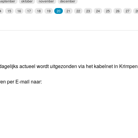
september
oktober
november
december
Weerman
4
15
16
17
18
19
20
21
22
23
24
25
26
27
2
Over Krimpen a/d IJssel
dagelijks actueel wordt uitgezonden via het kabelnet in Krimpe
ren per E-mail naar: