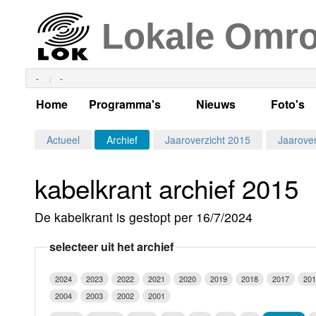
Lokale Omr
-
-
Home
Programma's
Nieuws
Foto's
Alle dagen
Actueel Lokaal Nieuw
Algeme
Actueel
Archief
Jaaroverzicht 2015
Jaarover
Weekschema
LOK nieuws
Evenem
kabelkrant archief 2015
Per dag
Kabelkrant
Progra
Maandag
De kabelkrant is gestopt per 16/7/2024
Alle programma's
Columns
Smoele
Dinsdag
selecteer uit het archief
Uitzending gemist?
RSS feed
Woensdag
2024
2023
2022
2021
2020
2019
2018
2017
201
Luister LOK Live
Donderdag
2004
2003
2002
2001