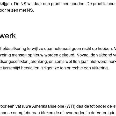
krijgen. De NS wil daar een proef mee houden. De proef is bed
oor reizen met NS.
 werk
eidsuitkering terwijl ze daar helemaal geen recht op hebben. 
e weinig mensen opnieuw worden gekeurd. Novag, de vakbond v
dsongeschikten jarenlang, en soms wel tien jaar, niet wordt her
tussentijd herstellen, krijgen ze ten onrechte een uitkering.
voor een vat ruwe Amerikaanse olie (WTI) daalde tot onder de 41
merikaanse energiebureau bleken de olievoorraden in de Verenigde