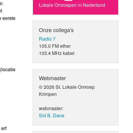
e:
Lokale Omroepen in Nederland
t
e eerste
Onze collega's
Radio 7
105.0 FM ether
103.4 MHz kabel
(locatie
Webmaster
© 2026 St. Lokale Omroep
Krimpen
webmaster:
Sid B. Dane
erf