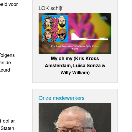
oeld voor
LOK schijf
Volgens
My oh my (Kris Kross
an de
Amsterdam, Luísa Sonza &
keurd
Willy William)
Onze medewerkers
 dollar,
 Staten