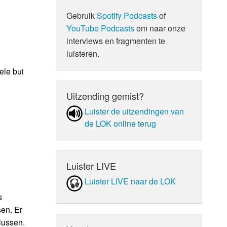
Gebruik
Spotify Podcasts
of
YouTube Podcasts
om naar onze
interviews en fragmenten te
luisteren.
ele bui
Uitzending gemist?
Luister de uit­zen­din­gen van
de LOK online terug
Luister LIVE
Luister LIVE naar de LOK
s
en. Er
lussen.