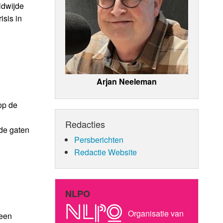
ldwijde
isis in
Arjan Neeleman
op de
Redacties
de gaten
Persberichten
Redactie Website
NLPO
Organisatie van
 een