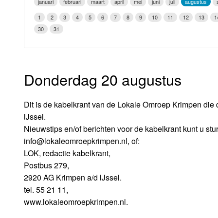
januari
februari
maart
april
mei
juni
juli
augustus
LOK schijf
Vrijdag
1
2
3
4
5
6
7
8
9
10
11
12
13
1
Oude LOK programma's
30
31
Zaterdag
Zondag
Donderdag 20 augustus
Dit is de kabelkrant van de Lokale Omroep Krimpen die 
IJssel.
Nieuwstips en/of berichten voor de kabelkrant kunt u stu
info@lokaleomroepkrimpen.nl, of:
LOK, redactie kabelkrant,
Postbus 279,
2920 AG Krimpen a/d IJssel.
tel. 55 21 11,
www.lokaleomroepkrimpen.nl.