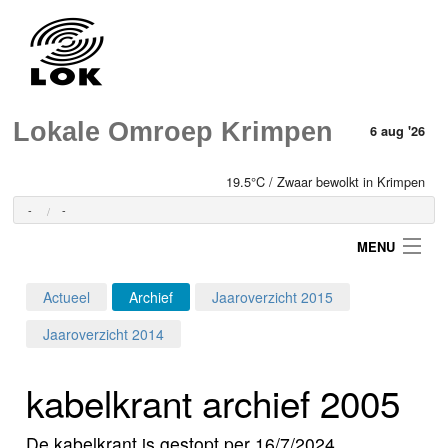
Lokale Omroep Krimpen
6 aug '26
19.5°C / Zwaar bewolkt in Krimpen
-
-
MENU
Actueel
Archief
Jaaroverzicht 2015
Login
Jaaroverzicht 2014
Home
kabelkrant archief 2005
Programma's
De kabelkrant is gestopt per 16/7/2024