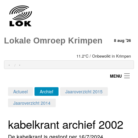
Lokale Omroep Krimpen
8 aug '26
11.2°C / Onbewolkt in Krimpen
-
-
MENU
Actueel
Archief
Jaaroverzicht 2015
Login
Jaaroverzicht 2014
Home
kabelkrant archief 2002
Programma's
De kabelkrant is gestopt per 16/7/2024