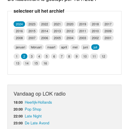
Nieuws
selecteer uit het archief
Foto's
2024
2023
2022
2021
2020
2019
2018
2017
2016
2015
2014
2013
2012
2011
2010
2009
Video
2008
2007
2006
2005
2004
2003
2002
2001
Webcam
januari
februari
maart
april
mei
juni
juli
1
2
3
4
5
6
7
8
9
10
11
12
Info
13
14
15
16
Vandaag op LOK radio
Heerlijk-Hollands
18:00
Pop Shop
20:00
Late Night
22:00
De Late Avond
23:00