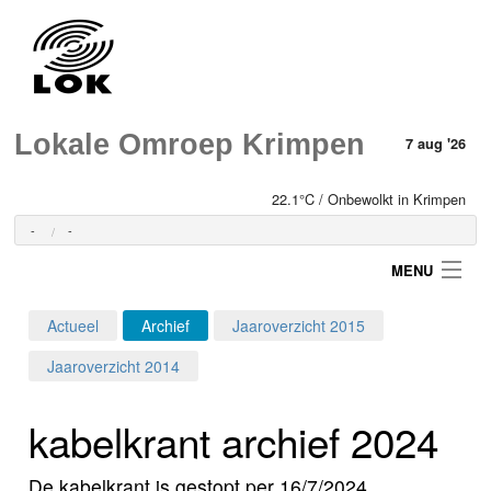
Lokale Omroep Krimpen
7 aug '26
22.1°C / Onbewolkt in Krimpen
-
-
MENU
Actueel
Archief
Jaaroverzicht 2015
Login
Jaaroverzicht 2014
Home
kabelkrant archief 2024
Programma's
De kabelkrant is gestopt per 16/7/2024