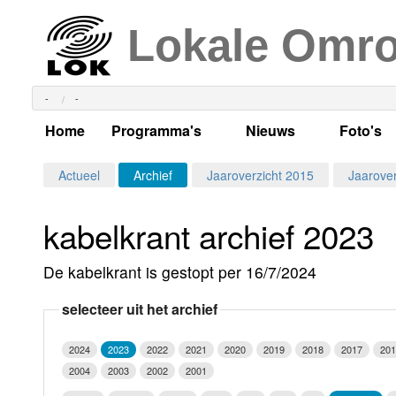
Lokale Omr
-
-
Home
Programma's
Nieuws
Foto's
Alle dagen
Actueel Lokaal Nieuw
Algeme
Actueel
Archief
Jaaroverzicht 2015
Jaarover
Weekschema
LOK nieuws
Evenem
kabelkrant archief 2023
Per dag
Kabelkrant
Progra
Maandag
De kabelkrant is gestopt per 16/7/2024
Alle programma's
Columns
Smoele
Dinsdag
selecteer uit het archief
Uitzending gemist?
RSS feed
Woensdag
2024
2023
2022
2021
2020
2019
2018
2017
201
Luister LOK Live
Donderdag
2004
2003
2002
2001