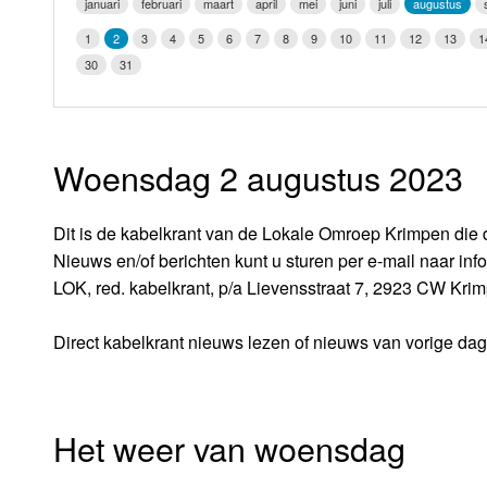
januari
februari
maart
april
mei
juni
juli
augustus
LOK schijf
Vrijdag
1
2
3
4
5
6
7
8
9
10
11
12
13
1
Oude LOK programma's
30
31
Zaterdag
Zondag
Woensdag 2 augustus 2023
Dit is de kabelkrant van de Lokale Omroep Krimpen die d
Nieuws en/of berichten kunt u sturen per e-mail naar i
LOK, red. kabelkrant, p/a Lievensstraat 7, 2923 CW Krim
Direct kabelkrant nieuws lezen of nieuws van vorige da
Het weer van woensdag