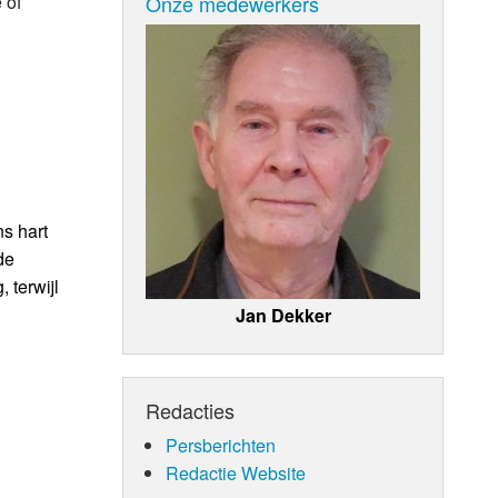
Onze medewerkers
 of
ns hart
de
 terwijl
Jan Dekker
Redacties
Persberichten
Redactie Website