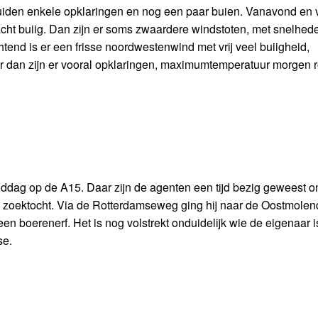
uiden enkele opklaringen en nog een paar buien. Vanavond en
nacht buiig. Dan zijn er soms zwaardere windstoten, met snelhede
nd is er een frisse noordwestenwind met vrij veel buiigheid,
r dan zijn er vooral opklaringen, maximumtemperatuur morgen 
iddag op de A15. Daar zijn de agenten een tijd bezig geweest 
 zoektocht. Via de Rotterdamseweg ging hij naar de Oostmolend
en boerenerf. Het is nog volstrekt onduidelijk wie de eigenaar i
se.