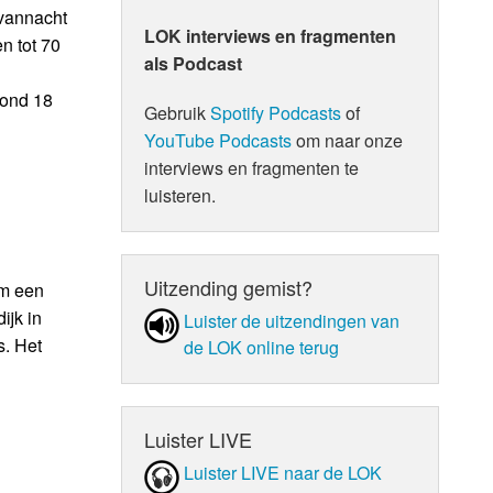
 vannacht
LOK interviews en fragmenten
n tot 70
als Podcast
rond 18
Gebruik
Spotify Podcasts
of
YouTube Podcasts
om naar onze
interviews en fragmenten te
luisteren.
Uitzending gemist?
om een
ijk in
Luister de uit­zen­din­gen van
s. Het
de LOK online terug
Luister LIVE
Luister LIVE naar de LOK