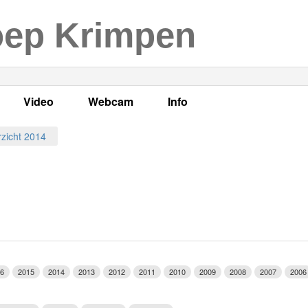
oep Krimpen
Video
Webcam
Info
s
en
LOK TV
Live webcam
Adres, telefoonnummer en
zicht 2014
enten
LOK TV live
Opnames webcam
Adverteren
mma's
Video Krimpen aan den IJssel
Persberichten
nboek
Bestuur
Vacatures
6
2015
2014
2013
2012
2011
2010
2009
2008
2007
2006
Programmabeleid Bepalen