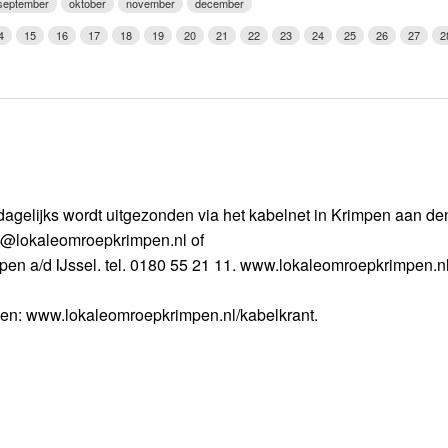
september
oktober
november
december
Weerman
4
15
16
17
18
19
20
21
22
23
24
25
26
27
2
Over Krimpen a/d IJssel
agelijks wordt uitgezonden via het kabelnet in Krimpen aan den
nfo@lokaleomroepkrimpen.nl of
pen a/d IJssel. tel. 0180 55 21 11. www.lokaleomroepkrimpen.nl
gen: www.lokaleomroepkrimpen.nl/kabelkrant.