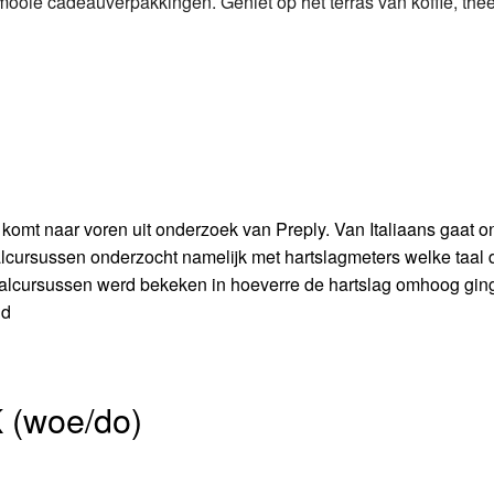
ooie cadeauverpakkingen. Geniet op het terras van koffie, thee
t komt naar voren uit onderzoek van Preply. Van Italiaans gaat o
 taalcursussen onderzocht namelijk met hartslagmeters welke taal 
taalcursussen werd bekeken in hoeverre de hartslag omhoog ging,
ld
(woe/do)