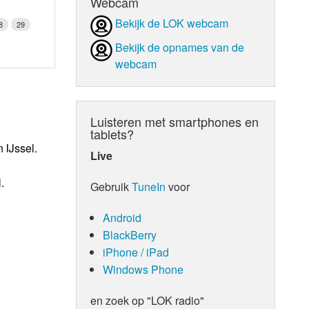
Webcam
Bekijk de LOK webcam
8
29
Bekijk de opnames van de
webcam
Luisteren met smartphones en
tablets?
 IJssel.
Live
.
Gebruik
TuneIn
voor
Android
BlackBerry
iPhone / iPad
Windows Phone
en zoek op "LOK radio"