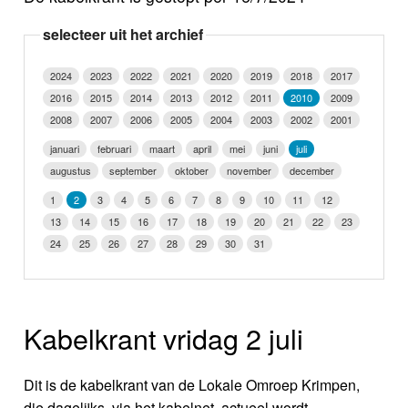
Nieuws
selecteer uit het archief
Foto's
2024
2023
2022
2021
2020
2019
2018
2017
2016
2015
2014
2013
2012
2011
2010
2009
Video
2008
2007
2006
2005
2004
2003
2002
2001
Webcam
januari
februari
maart
april
mei
juni
juli
augustus
september
oktober
november
december
Vacatures
1
2
3
4
5
6
7
8
9
10
11
12
13
14
15
16
17
18
19
20
21
22
23
Info
24
25
26
27
28
29
30
31
Kabelkrant vridag 2 juli
Dit is de kabelkrant van de Lokale Omroep Krimpen,
die dagelijks, via het kabelnet, actueel wordt