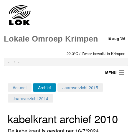
Lokale Omroep Krimpen
10 aug '26
22.3°C / Zwaar bewolkt in Krimpen
-
-
MENU
Actueel
Archief
Jaaroverzicht 2015
Login
Jaaroverzicht 2014
Home
kabelkrant archief 2010
Programma's
De kabelkrant is gestopt per 16/7/2024