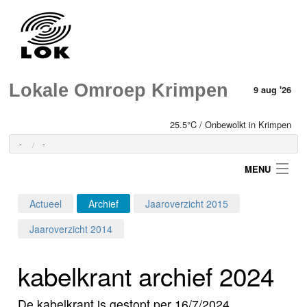
Lokale Omroep Krimpen
9 aug '26
25.5°C / Onbewolkt in Krimpen
-
-
MENU
Actueel
Archief
Jaaroverzicht 2015
Login
Jaaroverzicht 2014
Home
kabelkrant archief 2024
Programma's
De kabelkrant is gestopt per 16/7/2024