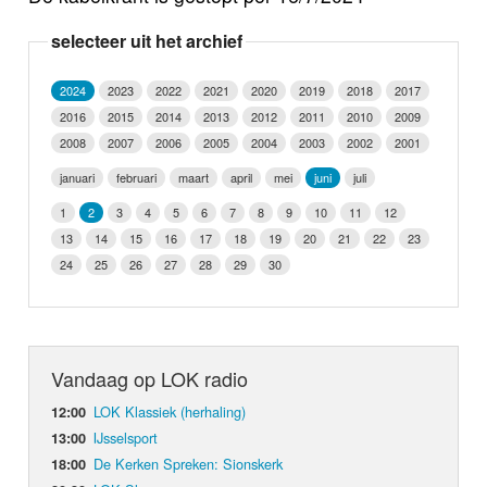
Nieuws
selecteer uit het archief
Foto's
2024
2023
2022
2021
2020
2019
2018
2017
2016
2015
2014
2013
2012
2011
2010
2009
Video
2008
2007
2006
2005
2004
2003
2002
2001
Webcam
januari
februari
maart
april
mei
juni
juli
1
2
3
4
5
6
7
8
9
10
11
12
Info
13
14
15
16
17
18
19
20
21
22
23
24
25
26
27
28
29
30
Vandaag op LOK radio
LOK Klassiek (herhaling)
12:00
IJsselsport
13:00
De Kerken Spreken: Sionskerk
18:00