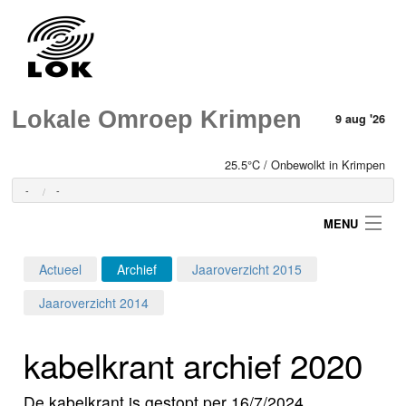
Lokale Omroep Krimpen
9 aug '26
25.5°C / Onbewolkt in Krimpen
-
-
MENU
Actueel
Archief
Jaaroverzicht 2015
Login
Jaaroverzicht 2014
Home
kabelkrant archief 2020
Programma's
De kabelkrant is gestopt per 16/7/2024