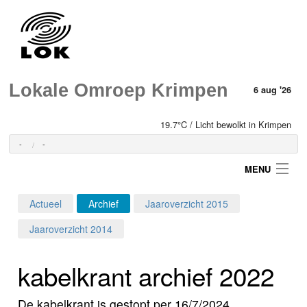
Lokale Omroep Krimpen
6 aug '26
19.7°C / Licht bewolkt in Krimpen
-
-
MENU
Actueel
Archief
Jaaroverzicht 2015
Login
Jaaroverzicht 2014
Home
kabelkrant archief 2022
Programma's
De kabelkrant is gestopt per 16/7/2024