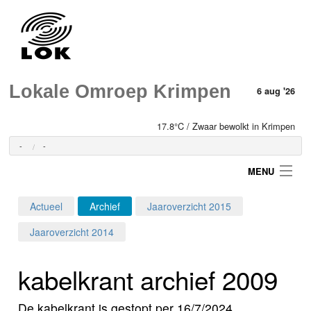
Lokale Omroep Krimpen
6 aug '26
17.8°C / Zwaar bewolkt in Krimpen
-
-
MENU
Actueel
Archief
Jaaroverzicht 2015
Login
Jaaroverzicht 2014
Home
kabelkrant archief 2009
Programma's
De kabelkrant is gestopt per 16/7/2024