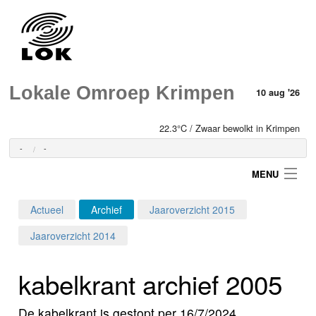
Lokale Omroep Krimpen
10 aug '26
22.3°C / Zwaar bewolkt in Krimpen
-
-
MENU
Actueel
Archief
Jaaroverzicht 2015
Login
Jaaroverzicht 2014
Home
kabelkrant archief 2005
Programma's
De kabelkrant is gestopt per 16/7/2024