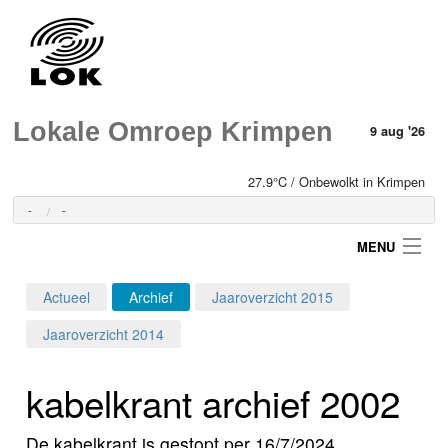
Lokale Omroep Krimpen
9 aug '26
27.9°C / Onbewolkt in Krimpen
-
-
MENU
Actueel
Archief
Jaaroverzicht 2015
Login
Jaaroverzicht 2014
Home
kabelkrant archief 2002
Programma's
De kabelkrant is gestopt per 16/7/2024