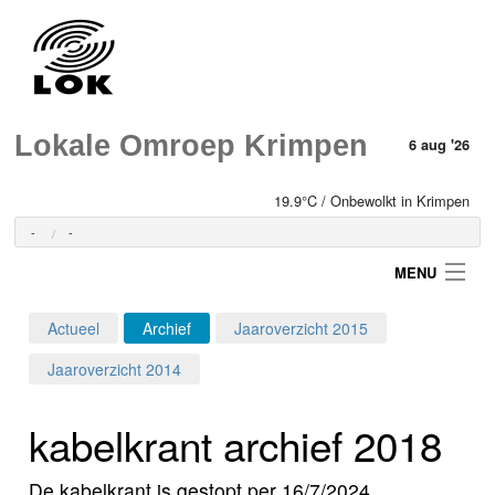
Lokale Omroep Krimpen
6 aug '26
19.9°C / Onbewolkt in Krimpen
-
-
MENU
Actueel
Archief
Jaaroverzicht 2015
Login
Jaaroverzicht 2014
Home
kabelkrant archief 2018
Programma's
De kabelkrant is gestopt per 16/7/2024