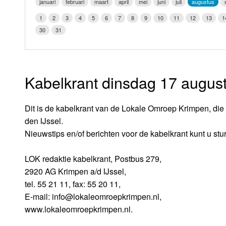
januari
februari
maart
april
mei
juni
juli
augustus
LOK schijf
Vrijdag
1
2
3
4
5
6
7
8
9
10
11
12
13
1
Oude LOK programma's
30
31
Zaterdag
Zondag
Kabelkrant dinsdag 17 augus
Dit is de kabelkrant van de Lokale Omroep Krimpen, die 
den IJssel.
Nieuwstips en/of berichten voor de kabelkrant kunt u stu
LOK redaktie kabelkrant, Postbus 279,
2920 AG Krimpen a/d IJssel,
tel. 55 21 11, fax: 55 20 11,
E-mail: info@lokaleomroepkrimpen.nl,
www.lokaleomroepkrimpen.nl.