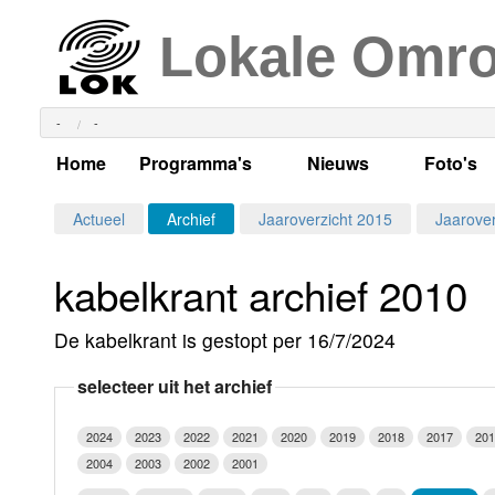
Lokale Omr
-
-
Home
Programma's
Nieuws
Foto's
Alle dagen
Actueel Lokaal Nieuw
Algeme
Actueel
Archief
Jaaroverzicht 2015
Jaarover
Weekschema
LOK nieuws
Evenem
kabelkrant archief 2010
Per dag
Kabelkrant
Progra
Maandag
De kabelkrant is gestopt per 16/7/2024
Alle programma's
Columns
Smoele
Dinsdag
selecteer uit het archief
Uitzending gemist?
RSS feed
Woensdag
2024
2023
2022
2021
2020
2019
2018
2017
201
Luister LOK Live
Donderdag
2004
2003
2002
2001