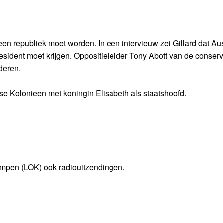
 een republiek moet worden. In een intervieuw zei Gillard dat Aus
sident moet krijgen. Oppositieleider Tony Abott van de conserv
deren.
tse Kolonieen met koningin Elisabeth als staatshoofd.
impen (LOK) ook radiouitzendingen.