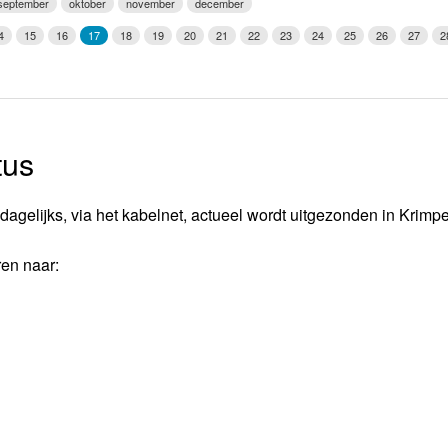
september
oktober
november
december
Weerman
4
15
16
17
18
19
20
21
22
23
24
25
26
27
2
Over Krimpen a/d IJssel
tus
dagelijks, via het kabelnet, actueel wordt uitgezonden in Krimp
ren naar: