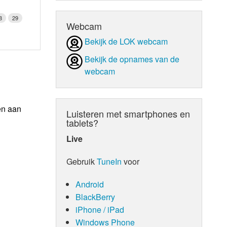
8
29
Webcam
Bekijk de LOK webcam
Bekijk de opnames van de
webcam
en aan
Luisteren met smartphones en
tablets?
Live
Gebruik
TuneIn
voor
Android
BlackBerry
iPhone / iPad
Windows Phone