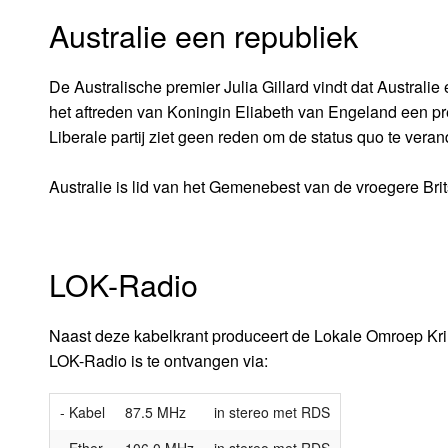
Australie een republiek
De Australische premier Julia Gillard vindt dat Australie
het aftreden van Koningin Eliabeth van Engeland een pre
Liberale partij ziet geen reden om de status quo te veran
Australie is lid van het Gemenebest van de vroegere Bri
LOK-Radio
Naast deze kabelkrant produceert de Lokale Omroep Kr
LOK-Radio is te ontvangen via:
- Kabel
87.5 MHz
in stereo met RDS
- Ether
106.0 MHz
in stereo met RDS