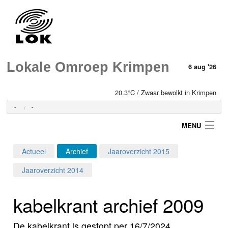
Lokale Omroep Krimpen
6 aug '26
20.3°C / Zwaar bewolkt in Krimpen
-
-
MENU
Actueel
Archief
Jaaroverzicht 2015
Login
Jaaroverzicht 2014
Home
kabelkrant archief 2009
Programma's
De kabelkrant is gestopt per 16/7/2024