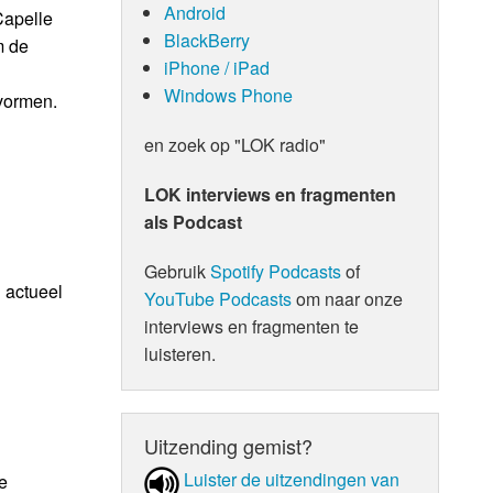
Android
Capelle
BlackBerry
m de
iPhone / iPad
Windows Phone
 vormen.
en zoek op "LOK radio"
LOK interviews en fragmenten
als Podcast
Gebruik
Spotify Podcasts
of
 actueel
YouTube Podcasts
om naar onze
interviews en fragmenten te
luisteren.
Uitzending gemist?
Luister de uit­zen­din­gen van
e