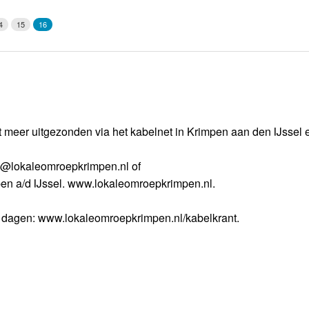
Weerman
4
15
16
Over Krimpen a/d IJssel
meer uitgezonden via het kabelnet in Krimpen aan den IJssel e
nfo@lokaleomroepkrimpen.nl of
pen a/d IJssel. www.lokaleomroepkrimpen.nl.
e dagen: www.lokaleomroepkrimpen.nl/kabelkrant.