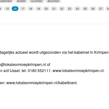
september
oktober
november
december
Weerman
4
15
16
17
18
19
20
21
22
23
24
25
26
27
2
Over Krimpen a/d IJssel
dagelijks actueel wordt uitgezonden via het kabelnet in Krimpe
nfo@lokaleomroepkrimpen.nl of
n a/d IJssel. tel. 0180 552111. www.lokaleomroepkrimpen.nl.
gen: www.lokaleomroepkrimpen.nl/kabelkrant.