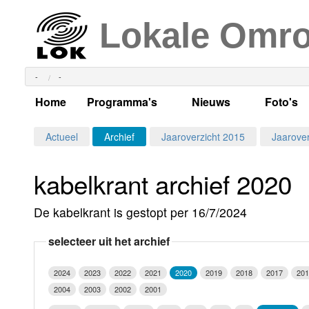
Lokale Omr
-
-
Home
Programma's
Nieuws
Foto's
Alle dagen
Actueel Lokaal Nieuw
Algeme
Actueel
Archief
Jaaroverzicht 2015
Jaarover
Weekschema
LOK nieuws
Evenem
kabelkrant archief 2020
Per dag
Kabelkrant
Progra
Maandag
De kabelkrant is gestopt per 16/7/2024
Alle programma's
Columns
Smoele
Dinsdag
selecteer uit het archief
Uitzending gemist?
RSS feed
Woensdag
2024
2023
2022
2021
2020
2019
2018
2017
201
Luister LOK Live
Donderdag
2004
2003
2002
2001