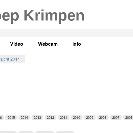
oep Krimpen
Video
Webcam
Info
s
en
LOK TV
Live webcam
Adres, telefoonnummer en
zicht 2014
enten
LOK TV live
Opnames webcam
Adverteren
mma's
Video Krimpen aan den IJssel
Persberichten
nboek
Bestuur
Vacatures
6
2015
2014
2013
2012
2011
2010
2009
2008
2007
2006
Programmabeleid Bepalen