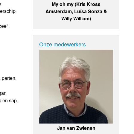
n
My oh my (Kris Kross
nerschip
Amsterdam, Luísa Sonza &
Willy William)
zee",
Onze medewerkers
 parten.
gan
s en sap.
Jan van Zwienen