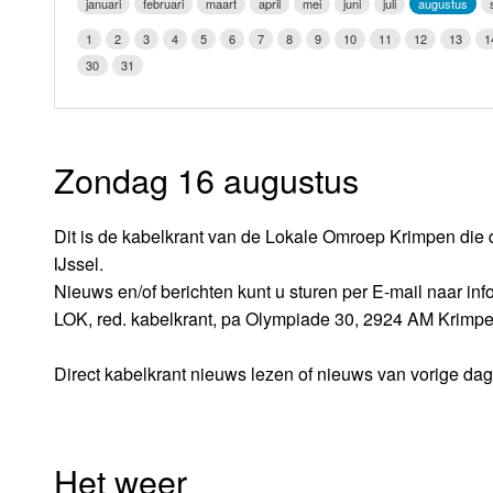
januari
februari
maart
april
mei
juni
juli
augustus
LOK schijf
Vrijdag
1
2
3
4
5
6
7
8
9
10
11
12
13
1
Oude LOK programma's
30
31
Zaterdag
Zondag
Zondag 16 augustus
Dit is de kabelkrant van de Lokale Omroep Krimpen die 
IJssel.
Nieuws en/of berichten kunt u sturen per E-mail naar i
LOK, red. kabelkrant, pa Olympiade 30, 2924 AM Krimpe
Direct kabelkrant nieuws lezen of nieuws van vorige da
Het weer