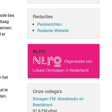
rode bes
Redacties
tlaag
Persberichten
hermen.
Redactie Website
 er
NLPO
Organisatie van
Lokale Omroepen in Nederland
n het
st te
Onze collega's
ten.
Schagen FM -Streekradio en
Beeldkrant-
97.8 FM ether