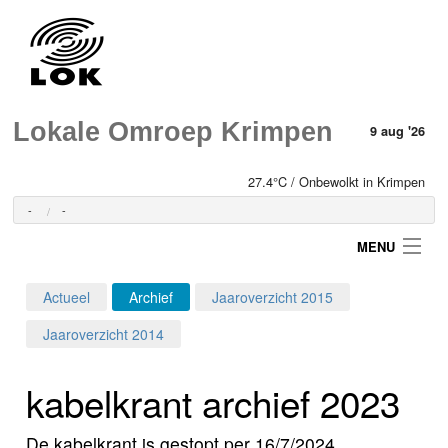
Lokale Omroep Krimpen
9 aug '26
27.4°C / Onbewolkt in Krimpen
-
-
MENU
Actueel
Archief
Jaaroverzicht 2015
Login
Jaaroverzicht 2014
Home
kabelkrant archief 2023
Programma's
De kabelkrant is gestopt per 16/7/2024