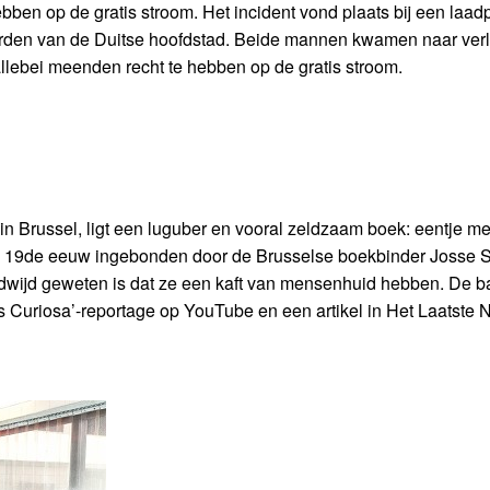
ben op de gratis stroom. Het incident vond plaats bij een laad
oorden van de Duitse hoofdstad. Beide mannen kwamen naar verl
e allebei meenden recht te hebben op de gratis stroom.
n Brussel, ligt een luguber en vooral zeldzaam boek: eentje met
e 19de eeuw ingebonden door de Brusselse boekbinder Josse 
dwijd geweten is dat ze een kaft van mensenhuid hebben. De ba
s Curiosa’-reportage op YouTube en een artikel in Het Laatste 