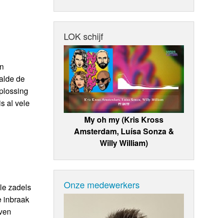
LOK schijf
en
alde de
plossing
s al vele
My oh my (Kris Kross
Amsterdam, Luísa Sonza &
Willy William)
Onze medewerkers
le zadels
e inbraak
even