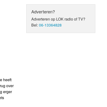
Adverteren?
Adverteren op LOK radio of TV?
Bel:
06-13364828
e heeft
brug over
og erger
ets