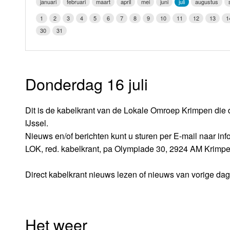
januari
februari
maart
april
mei
juni
juli
augustus
LOK schijf
Vrijdag
1
2
3
4
5
6
7
8
9
10
11
12
13
1
Oude LOK programma's
30
31
Zaterdag
Zondag
Donderdag 16 juli
Dit is de kabelkrant van de Lokale Omroep Krimpen die 
IJssel.
Nieuws en/of berichten kunt u sturen per E-mail naar i
LOK, red. kabelkrant, pa Olympiade 30, 2924 AM Krimpe
Direct kabelkrant nieuws lezen of nieuws van vorige da
Het weer