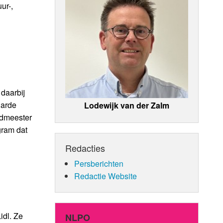
ur-,
daarbij
harde
Lodewijk van der Zalm
admeester
agram dat
Redacties
Persberichten
Redactie Website
idl. Ze
NLPO