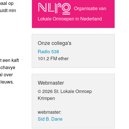
paal op
Organisatie van
uidt min
Lokale Omroepen in Nederland
Onze collega's
Radio 538
101.2 FM ether
 een kaft
Schavye
l over
Nieuws.
Webmaster
© 2026 St. Lokale Omroep
Krimpen
webmaster:
Sid B. Dane