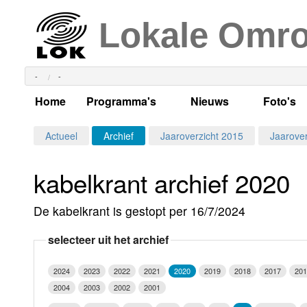
Lokale Omr
-
-
Home
Programma's
Nieuws
Foto's
Alle dagen
Actueel Lokaal Nieuw
Algeme
Actueel
Archief
Jaaroverzicht 2015
Jaarover
Weekschema
LOK nieuws
Evenem
kabelkrant archief 2020
Per dag
Kabelkrant
Progra
Maandag
De kabelkrant is gestopt per 16/7/2024
Alle programma's
Columns
Smoele
Dinsdag
selecteer uit het archief
Uitzending gemist?
RSS feed
Woensdag
2024
2023
2022
2021
2020
2019
2018
2017
201
Luister LOK Live
Donderdag
2004
2003
2002
2001