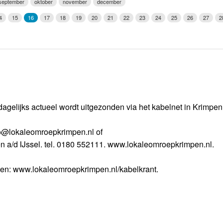
september
oktober
november
december
Weerman
4
15
16
17
18
19
20
21
22
23
24
25
26
27
2
Over Krimpen a/d IJssel
dagelijks actueel wordt uitgezonden via het kabelnet in Krimpe
nfo@lokaleomroepkrimpen.nl of
n a/d IJssel. tel. 0180 552111. www.lokaleomroepkrimpen.nl.
gen: www.lokaleomroepkrimpen.nl/kabelkrant.