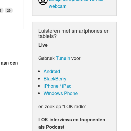
webcam
8
29
Luisteren met smartphones en
tablets?
Live
Gebruik
TuneIn
voor
n aan den
Android
BlackBerry
iPhone / iPad
Windows Phone
en zoek op "LOK radio"
LOK interviews en fragmenten
als Podcast