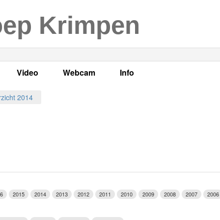
oep Krimpen
Video
Webcam
Info
s
en
LOK TV
Live webcam
Adres, telefoonnummer en
zicht 2014
enten
LOK TV live
Opnames webcam
Adverteren
mma's
Video Krimpen aan den IJssel
Persberichten
nboek
Bestuur
Vacatures
6
2015
2014
2013
2012
2011
2010
2009
2008
2007
2006
Programmabeleid Bepalen