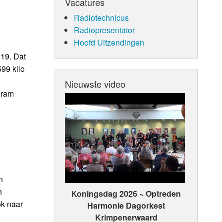
Vacatures
Radiotechnicus
Radiopresentator
Hoofd Uitzendingen
019. Dat
599 kilo
Nieuwste video
gram
n
n
Koningsdag 2026 ~ Optreden
ok naar
Harmonie Dagorkest
Krimpenerwaard