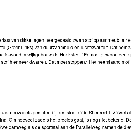
rlast van dikke lagen neergedaald zwart stof op tuinmeubilair 
e (GroenLinks) van duurzaamheid en luchtkwaliteit. Dat herha
atieavond in wijkgebouw de Hoekstee. "Er moet gewoon een o
 stof hier neer dwarrelt. Dat moet stoppen." Het neerslaand stof i
rdenzadels gestolen bij een stoeterij in Sliedrecht. Vrijwel al
ina. Om hoeveel zadels het precies gaat, is nog niet bekend. D
e Kweldamweg als de sportstal aan de Parallelweg namen de di