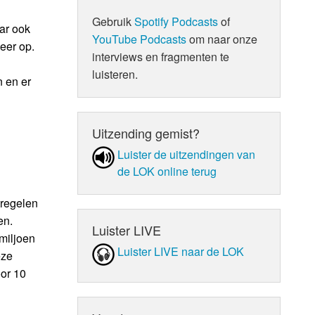
Gebruik
Spotify Podcasts
of
ar ook
YouTube Podcasts
om naar onze
eer op.
interviews en fragmenten te
luisteren.
 en er
Uitzending gemist?
Luister de uit­zen­din­gen van
de LOK online terug
tregelen
en.
Luister LIVE
miljoen
Luister LIVE naar de LOK
eze
or 10